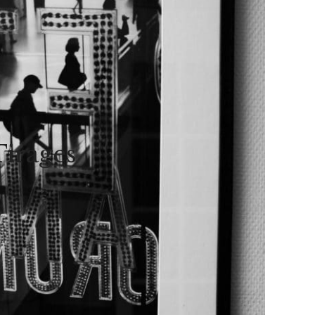
es (tous formats confondus) signée, numérotée et est
cat d’authenticité délivré par l’auteur.
os) | 30×45 cm (120 euros) | 40×60 cm (150 euros)
 Fuji Photo Pearl d’une épaisseur de 290g ou Papier
aryta d’une épaisseur de 325g
dus encadrés (cadre bois noir, passe partout et verre)
Tirages
sis ou impression directe à plat.( Le Dibond™ est un
mposé d’un noyau polyéthylène entre deux fines plaques
minium) sur demande.
aisse américaine, collage sur plexi etc…) sur demande.
ander mon livre « Au fil de l’eau » sur le site blurb :
vre-au-fil-de-l-eau
fonction de la taille et du format choisi me contacter via
te web, page contact.