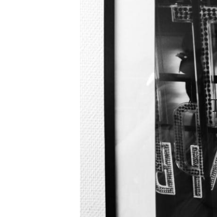
Chaque photo est tirée en 15 exemplair
accompagnée d’un certifi
Formats des tirages : 20X30 (90 eur
Impression jet d’encre sur : Papier
Hahnemühle Rag B
Les tirages peuvent être également ven
ou contre collé sur Dibond avec châs
matériau à la fois solide et léger, co
d’alu
Possibilité de finitions différentes (c
Vous pouvez également découvrir et comm
li
Pour toute information sur les tarifs, en 
ce si